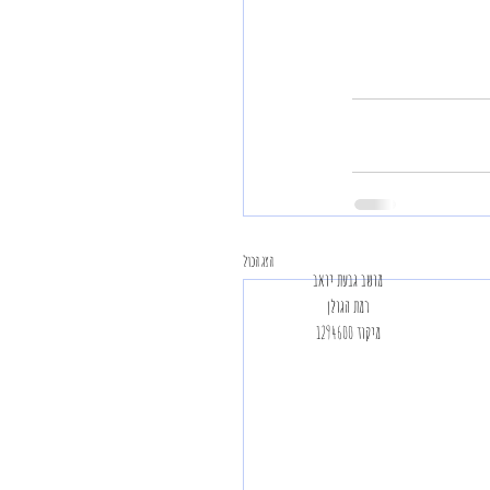
הצג הכול
מושב גבעת יואב
רמת הגולן
מיקוד 1294600