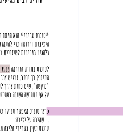
*טונוס שרירי* הוא המתח הט
היציבות הדרושה כדי להתמוד
ולהגיב במהירות לשינויים בס
לטונוס בתחום הנורמה 
מנעד 
התינוק רך יותר, נרגיש צורך
"נוקשה", שיש פחות צורך לת
על אף התחושה השונה באחיזת 
כיצד טונוס מאפשר תנועה כנג
1. שמירה על יציבה:  
טונוס תקין בשרירי הליבה מ