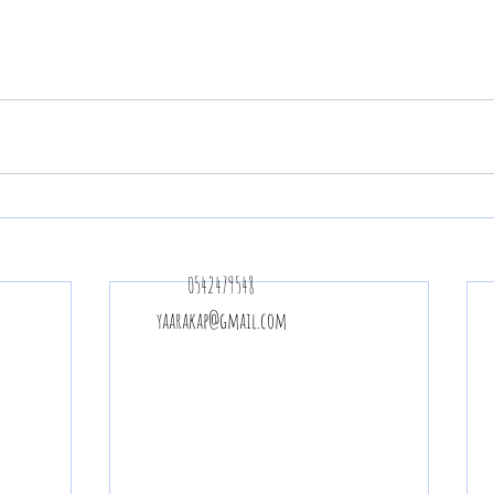
0542479548
yaarakap@gmail.com