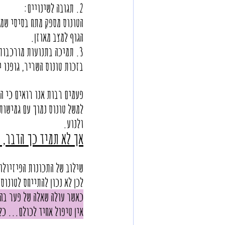
2. תגובה לשינויים: 
הטונוס מספק מתח בסיסי שמא
הגוף למצב מאוזן. 
3. תמיכה בתנועות מורכבות:  
בזכות טונוס השריר, גופנו י
פעמים רבות אנו רואים כי ה
למשל טונוס נמוך עם גמישות
ולנוע.
אך לא תמיד כך הדבר, א
שילוב של התכונות הפיזיולו
לכן לא נכון להתייחס לטונו
כאשר עולה שאלה של פער בהש
אין טיפול אחיד לכולם... כל