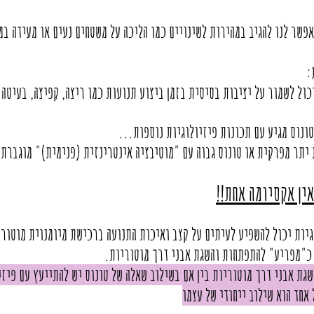
פשר לנו להגיב במהירות לשינויים כמו הליכה על משטחים נעים או מעידה במ
כול לשמור על יציבות בסיסית בזמן ביצוע תנועות כמו ריצה, קפיצה, בעיטה 
טונוס מגיע עם תכונות פיזיולוגיות נוספות...
 יתר מפרקית או טונוס גבוה עם "מוטיבציה אינטרינזית (פנימית)" מוגברת 
ין אקסיומה אחת!!
גיות יכול להשפיע לעיתים על קצב ואיכות התנועה ברכישת מיומנוית מוטור
ס כ"מפריע" להתפתחות והשגת אבני דרך מוטוריות.
גת אבני דרך מוטוריות בין אם בשילוב שאלה של טונוס יש להתייעץ עם פיז
 אחד הוא שילוב ייחודי של עצמו