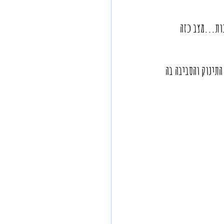
נות...מצב כזה 
תינוק והסביבה בה 