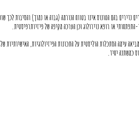
ים נדירים בהם הטונוס אינו בטווח הנורמה (גבוה או נמוך) והסיבות לכך שו
-התפתחותי או רופא נוירולוג וכן הערכה מקיפה של פיזיותרפיסטית.
יאה עימה הסתכלות הוליסטית על התכונות הפיזיולוגיות, האישיותיות של ה
וס כמשתנה יחיד.