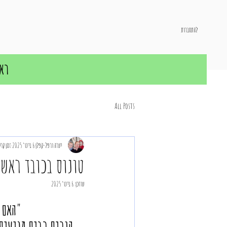
להתחברות
רא
All Posts
יערה ורפל-קפלן
6 בינו׳ 2025
זמן קריאה 2
טונוס בכובד ראש
עודכן:
6 בינו׳ 2025
"האם 
הורים רבים מגיעים