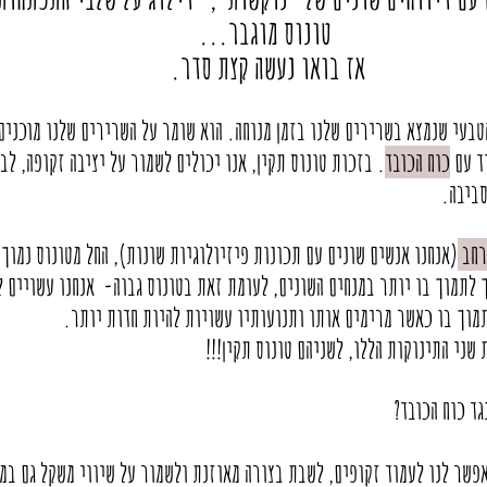
טונוס מוגבר...
אז בואו נעשה קצת סדר. 
בעי שנמצא בשרירים שלנו בזמן מנוחה. הוא שומר על השרירים שלנו מוכנים
ד עם 
כוח הכובד
. בזכות טונוס תקין, אנו יכולים לשמור על יציבה זקופה, לב
ביבה. 
רחב 
(אנחנו אנשים שונים עם תכונות פיזיולוגיות שונות), החל מטונוס נמוך-
 לתמוך בו יותר במנחים השונים, לעומת זאת בטונוס גבוה-  אנחנו עשויים ל
מוך בו כאשר מרימים אותו ותנועותיו עשויות להיות חדות יותר.
שני התינוקות הללו, לשניהם טונוס תקין!!!
ד כוח הכובד?  
אפשר לנו לעמוד זקופים, לשבת בצורה מאוזנת ולשמור על שיווי משקל גם במ